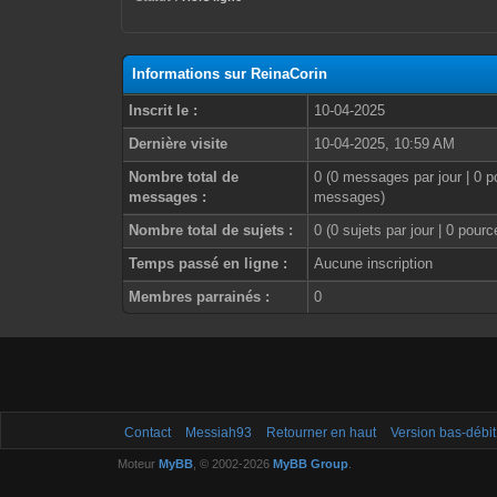
Informations sur ReinaCorin
Inscrit le :
10-04-2025
Dernière visite
10-04-2025, 10:59 AM
Nombre total de
0 (0 messages par jour | 0 p
messages :
messages)
Nombre total de sujets :
0 (0 sujets par jour | 0 pour
Temps passé en ligne :
Aucune inscription
Membres parrainés :
0
Contact
Messiah93
Retourner en haut
Version bas-débit
Moteur
MyBB
, © 2002-2026
MyBB Group
.