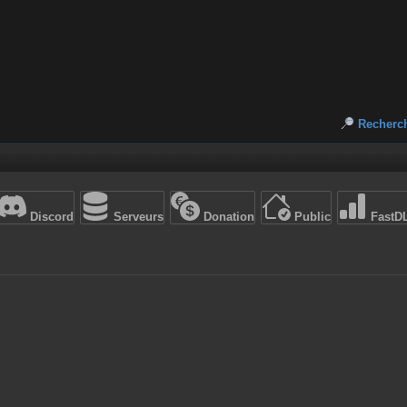
Recherc
Discord
Serveurs
Donation
Public
FastD