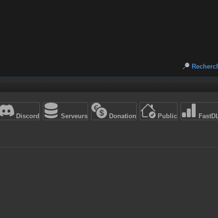
Recherc
Discord
Serveurs
Donation
Public
FastD