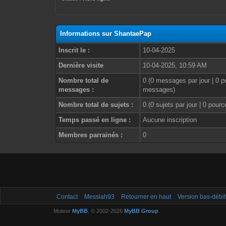
Informations sur ShantaePap
Inscrit le :
10-04-2025
Dernière visite
10-04-2025, 10:59 AM
Nombre total de
0 (0 messages par jour | 0 p
messages :
messages)
Nombre total de sujets :
0 (0 sujets par jour | 0 pour
Temps passé en ligne :
Aucune inscription
Membres parrainés :
0
Contact
Messiah93
Retourner en haut
Version bas-débit
Moteur
MyBB
, © 2002-2026
MyBB Group
.