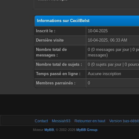
Informations sur CecilBelst
Inscrit le :
10-04-2025
Dernière visite
10-04-2025, 06:33 AM
Nombre total de
0 (0 messages par jour | 0 p
messages :
messages)
Nombre total de sujets :
0 (0 sujets par jour | 0 pour
Temps passé en ligne :
Aucune inscription
Membres parrainés :
0
Contact
Messiah93
Retourner en haut
Version bas-débit
Moteur
MyBB
, © 2002-2026
MyBB Group
.