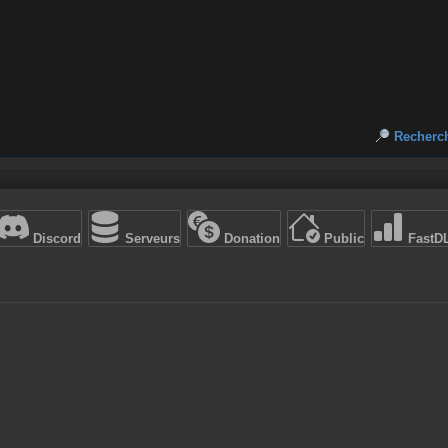
Recherc
Discord
Serveurs
Donation
Public
FastD