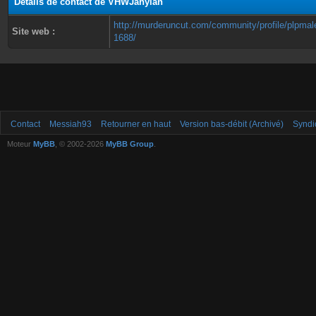
Détails de contact de VHWJahylan
http://murderuncut.com/community/profile/plpma
Site web :
1688/
Contact
Messiah93
Retourner en haut
Version bas-débit (Archivé)
Syndi
Moteur
MyBB
, © 2002-2026
MyBB Group
.