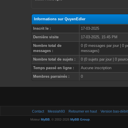
Informations sur QuyenEdler
Inscrit le :
17-03-2025
Dernière visite
17-03-2025, 15:45 PM
Nombre total de
0 (0 messages par jour | 0 p
messages :
messages)
Nombre total de sujets :
0 (0 sujets par jour | 0 pour
Temps passé en ligne :
Aucune inscription
Membres parrainés :
0
Contact
Messiah93
Retourner en haut
Version bas-débit
Moteur
MyBB
, © 2002-2026
MyBB Group
.