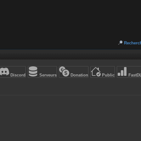
Recherc
Discord
Serveurs
Donation
Public
FastD