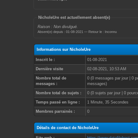
NicholeUre est actuellement absent(e)
Raison : Non divulgué.
Absent(e) depuis : 01-08-2021 — Retour le : Inconnu
Informations sur NicholeUre
Inscrit le :
01-08-2021
Dernière visite
02-08-2021, 10:53 AM
Nombre total de
0 (0 messages par jour | 0 p
messages :
messages)
Nombre total de sujets :
0 (0 sujets par jour | 0 pour
Temps passé en ligne :
1 Minute, 35 Secondes
Membres parrainés :
0
Détails de contact de NicholeUre
Site web :
https://www.datafilehost.c