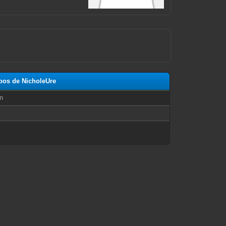
opos de NicholeUre
n