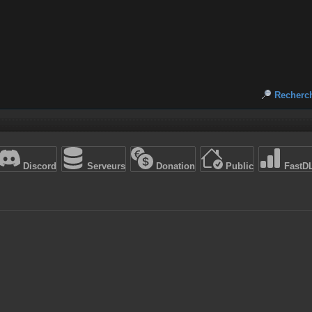
Recherc
Discord
Serveurs
Donation
Public
FastD