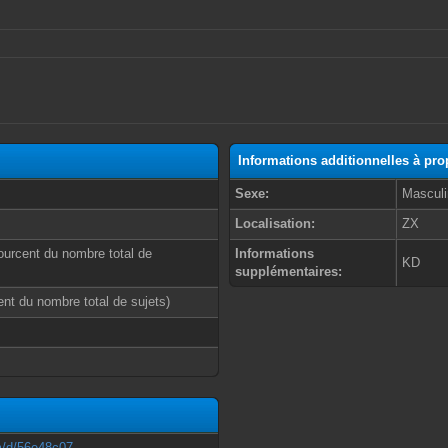
Informations additionnelles à pr
Sexe:
Masculi
Localisation:
ZX
ourcent du nombre total de
Informations
KD
supplémentaires:
cent du nombre total de sujets)
om/d/56e48c07