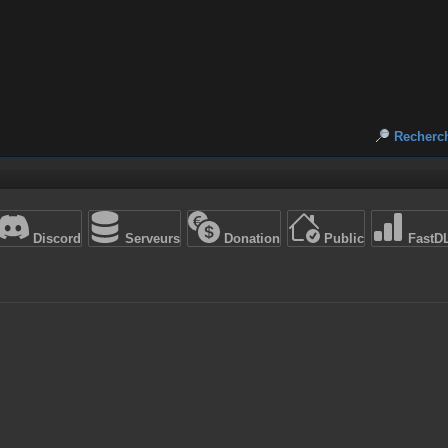
Recherc
Discord
Serveurs
Donation
Public
FastD