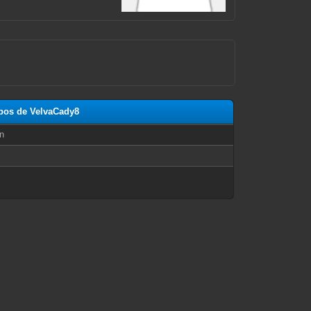
opos de VelvaCady8
n