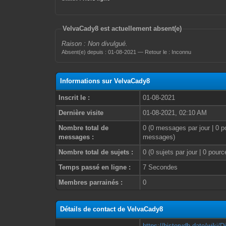
VelvaCady8 est actuellement absent(e)
Raison : Non divulgué.
Absent(e) depuis : 01-08-2021 — Retour le : Inconnu
Informations sur VelvaCady8
Inscrit le :
01-08-2021
Dernière visite
01-08-2021, 02:10 AM
Nombre total de
0 (0 messages par jour | 0 p
messages :
messages)
Nombre total de sujets :
0 (0 sujets par jour | 0 pour
Temps passé en ligne :
7 Secondes
Membres parrainés :
0
Détails de contact de VelvaCady8
https://historydb.date/wik