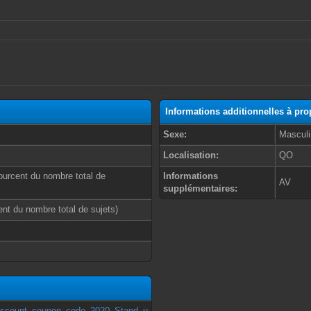
Informations additionnelles à pr
Sexe:
Masculi
Localisation:
QO
ourcent du nombre total de
Informations
AV
supplémentaires:
cent du nombre total de sujets)
i/Discount_coupon_code_2020_Stand_u