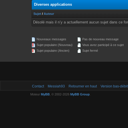
Diverses applications
Sujet
/
Auteur
Désolé mais il n’y a actuellement aucun sujet dans ce fo
Nouveaux messages
Pas de nouveau message
Sujet populaire (Nouveau)
Vous avez participé à ce sujet
Sujet populaire (Ancien)
Sujet fermé
Contact
Messiah93
Retourner en haut
Version bas-débit
Moteur
MyBB
, © 2002-2026
MyBB Group
.