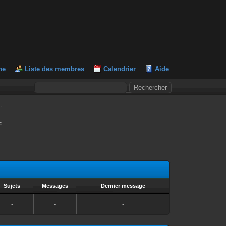
he
Liste des membres
Calendrier
Aide
L
Sujets
Messages
Dernier message
-
-
-