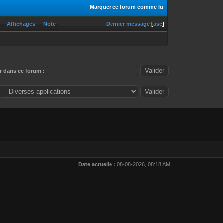
Marquer ce forum comme lu
Affichages
Note
Dernier message
[
asc
]
 dans ce forum :
Date actuelle :
08-08-2026, 08:18 AM