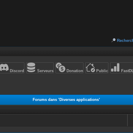
Recherc
Discord
Serveurs
Donation
Public
FastD
Forums dans ’Diverses applications’