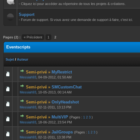
- Cliquez ici pour accéder au répertoire de tous les projets & créations.
Support
- Forum de support. Si vous avez une demande de support à faire, c'est ici.
Pages (2) :
« Précédent
1
2
Eventscripts
Sujet
/
Auteur
Semi-privé »
MyRestrict
0 Votes - 0 sur 5 en moyenne
1
2
3
4
5
Messiah93
,
04-09-2012, 01:50 AM
Semi-privé »
SMCustomChat
0 Votes - 0 sur 5 en moyenne
1
2
3
4
5
Messiah93
,
10-05-2013, 00:14 AM
Semi-privé »
OnlyHeadshot
0 Votes - 0 sur 5 en moyenne
1
2
3
4
5
Messiah93
,
02-11-2011, 13:13 PM
Semi-privé »
MultiVIP
(Pages :
1
2
3
)
0 Votes - 0 sur 5 en moyenne
1
2
3
4
5
Messiah93
,
18-06-2012, 23:54 PM
Semi-privé »
JailGroups
(Pages :
1
2
3
)
0 Votes - 0 sur 5 en moyenne
1
2
3
4
5
Messiah93
,
02-11-2011, 13:38 PM