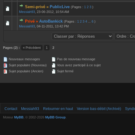
Semi-privé »
PublicLive
(Pages :
1
2
3
)
0 Votes - 0 sur 5 en moyenne
1
2
3
4
5
Messiah93
,
23-06-2012, 10:54 AM
Privé »
AutoBankick
(Pages :
1
2
3
4
...
6
)
0 Votes - 0 sur 5 en moyenne
1
2
3
4
5
Messiah93
,
04-11-2011, 13:42 PM
Pages (2) :
« Précédent
1
2
Nouveaux messages
Pas de nouveau message
Sujet populaire (Nouveau)
Vous avez participé à ce sujet
Sujet populaire (Ancien)
Sujet fermé
Contact
Messiah93
Retourner en haut
Version bas-débit (Archivé)
Syndi
Moteur
MyBB
, © 2002-2026
MyBB Group
.