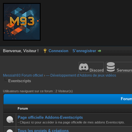
Bienvenue, Visiteur !
Connexion
S’enregistrer
Discord
Serveur
Messiah93 Forum officiel
›
— Développement d'Addons de jeux vidéos
Eventscripts
Utilisateurs naviguant sur ce forum : 2 Visiteur(s)
Forum
Forum
Page officielle Addons-Eventscripts
- Cliquez ici pour accéder à ma page officielle de mes addons Eventscripts.
Tous les projets & créations