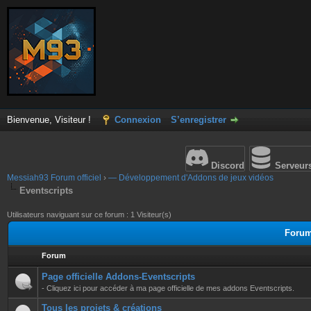
Bienvenue, Visiteur !
Connexion
S’enregistrer
Discord
Serveur
Messiah93 Forum officiel
›
— Développement d'Addons de jeux vidéos
Eventscripts
Utilisateurs naviguant sur ce forum : 1 Visiteur(s)
Forum
Forum
Page officielle Addons-Eventscripts
- Cliquez ici pour accéder à ma page officielle de mes addons Eventscripts.
Tous les projets & créations