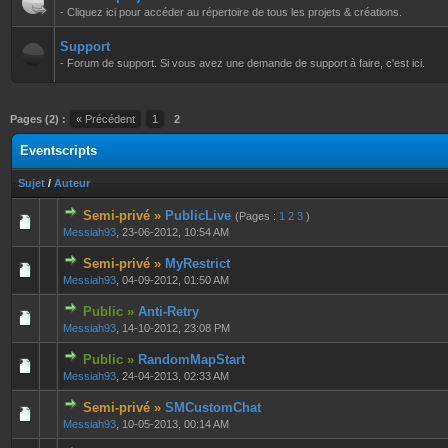
- Cliquez ici pour accéder au répertoire de tous les projets & créations.
Support
- Forum de support. Si vous avez une demande de support à faire, c'est ici.
Pages (2) :
« Précédent
1
2
Eventscripts
Sujet
/
Auteur
Semi-privé »
PublicLive
(Pages :
1
2
3
)
0 Votes - 0 sur 5 en moyenne
1
2
3
4
5
Messiah93
,
23-06-2012, 10:54 AM
Semi-privé »
MyRestrict
0 Votes - 0 sur 5 en moyenne
1
2
3
4
5
Messiah93
,
04-09-2012, 01:50 AM
Public »
Anti-Retry
0 Votes - 0 sur 5 en moyenne
1
2
3
4
5
Messiah93
,
14-10-2012, 23:08 PM
Public »
RandomMapStart
0 Votes - 0 sur 5 en moyenne
1
2
3
4
5
Messiah93
,
24-04-2013, 02:33 AM
Semi-privé »
SMCustomChat
0 Votes - 0 sur 5 en moyenne
1
2
3
4
5
Messiah93
,
10-05-2013, 00:14 AM