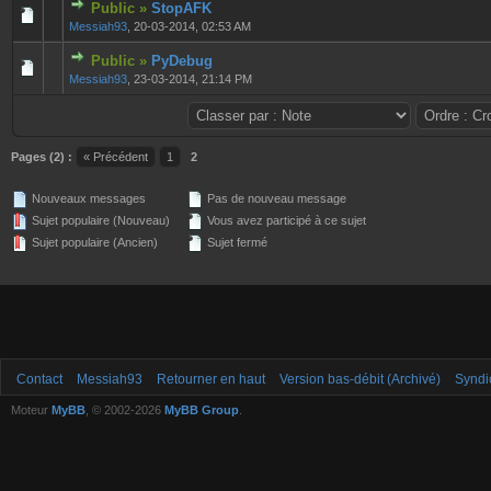
Public »
StopAFK
0 Votes - 0 sur 5 en moyenne
1
2
3
4
5
Messiah93
,
20-03-2014, 02:53 AM
Public »
PyDebug
0 Votes - 0 sur 5 en moyenne
1
2
3
4
5
Messiah93
,
23-03-2014, 21:14 PM
Pages (2) :
« Précédent
1
2
Nouveaux messages
Pas de nouveau message
Sujet populaire (Nouveau)
Vous avez participé à ce sujet
Sujet populaire (Ancien)
Sujet fermé
Contact
Messiah93
Retourner en haut
Version bas-débit (Archivé)
Syndi
Moteur
MyBB
, © 2002-2026
MyBB Group
.