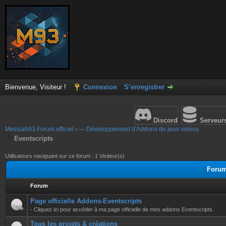
Bienvenue, Visiteur !
Connexion
S’enregistrer
Discord
Serveur
Messiah93 Forum officiel
›
— Développement d'Addons de jeux vidéos
Eventscripts
Utilisateurs naviguant sur ce forum : 1 Visiteur(s)
Forum
Forum
Page officielle Addons-Eventscripts
- Cliquez ici pour accéder à ma page officielle de mes addons Eventscripts.
Tous les projets & créations