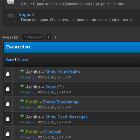
- Cliquez ici pour accéder au répertoire de tous les projets & créations.
Support
- Forum de support. Si vous avez une demande de support à faire, c'est ici.
Pages (2) :
« Précédent
1
2
Eventscripts
Sujet
/
Auteur
Archive »
Show Your Health
0 Votes - 0 sur 5 en moyenne
1
2
3
4
5
Messiah93
,
02-11-2011, 12:56 PM
Archive »
Stand2Tir
0 Votes - 0 sur 5 en moyenne
1
2
3
4
5
Messiah93
,
02-11-2011, 13:14 PM
Public »
Force-Changemap
0 Votes - 0 sur 5 en moyenne
1
2
3
4
5
Messiah93
,
02-11-2011, 12:58 PM
Archive »
Show Dead Messages
0 Votes - 0 sur 5 en moyenne
1
2
3
4
5
Messiah93
,
02-11-2011, 12:47 PM
Public »
GiveCash
0 Votes - 0 sur 5 en moyenne
1
2
3
4
5
Messiah93
,
02-11-2011, 12:45 PM