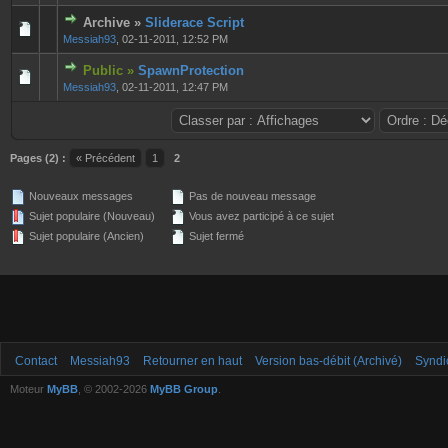
Archive »
Sliderace Script
0 Votes - 0 sur 5 en moyenne
1
2
3
4
5
Messiah93
,
02-11-2011, 12:52 PM
Public »
SpawnProtection
0 Votes - 0 sur 5 en moyenne
1
2
3
4
5
Messiah93
,
02-11-2011, 12:47 PM
Pages (2) :
« Précédent
1
2
Nouveaux messages
Pas de nouveau message
Sujet populaire (Nouveau)
Vous avez participé à ce sujet
Sujet populaire (Ancien)
Sujet fermé
Contact
Messiah93
Retourner en haut
Version bas-débit (Archivé)
Syndi
Moteur
MyBB
, © 2002-2026
MyBB Group
.