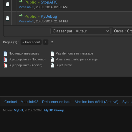
Public »
StopAFK
0 Votes - 0 sur 5 en moyenne
1
2
3
4
5
Messiah93
,
20-03-2014, 02:53 AM
Public »
PyDebug
0 Votes - 0 sur 5 en moyenne
1
2
3
4
5
Messiah93
,
23-03-2014, 21:14 PM
Pages (2) :
« Précédent
1
2
Nouveaux messages
Pas de nouveau message
Sujet populaire (Nouveau)
Vous avez participé à ce sujet
Sujet populaire (Ancien)
Sujet fermé
Contact
Messiah93
Retourner en haut
Version bas-débit (Archivé)
Syndi
Moteur
MyBB
, © 2002-2026
MyBB Group
.