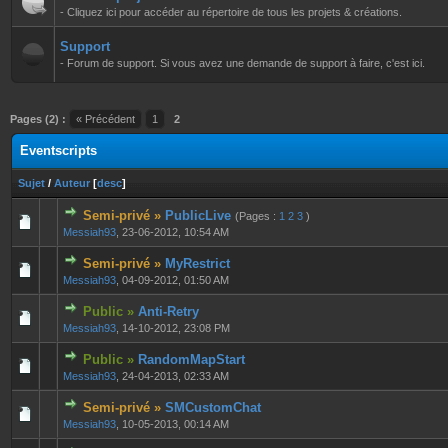
- Cliquez ici pour accéder au répertoire de tous les projets & créations.
Support
- Forum de support. Si vous avez une demande de support à faire, c'est ici.
Pages (2) :
« Précédent
1
2
Eventscripts
Sujet
/
Auteur
[
desc
]
Semi-privé »
PublicLive
(Pages :
1
2
3
)
0 Votes - 0 sur 5 en moyenne
1
2
3
4
5
Messiah93
,
23-06-2012, 10:54 AM
Semi-privé »
MyRestrict
0 Votes - 0 sur 5 en moyenne
1
2
3
4
5
Messiah93
,
04-09-2012, 01:50 AM
Public »
Anti-Retry
0 Votes - 0 sur 5 en moyenne
1
2
3
4
5
Messiah93
,
14-10-2012, 23:08 PM
Public »
RandomMapStart
0 Votes - 0 sur 5 en moyenne
1
2
3
4
5
Messiah93
,
24-04-2013, 02:33 AM
Semi-privé »
SMCustomChat
0 Votes - 0 sur 5 en moyenne
1
2
3
4
5
Messiah93
,
10-05-2013, 00:14 AM