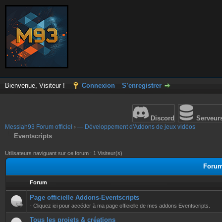
Bienvenue, Visiteur !
Connexion
S’enregistrer
Discord
Serveur
Messiah93 Forum officiel
›
— Développement d'Addons de jeux vidéos
Eventscripts
Utilisateurs naviguant sur ce forum : 1 Visiteur(s)
Forum
Forum
Page officielle Addons-Eventscripts
- Cliquez ici pour accéder à ma page officielle de mes addons Eventscripts.
Tous les projets & créations