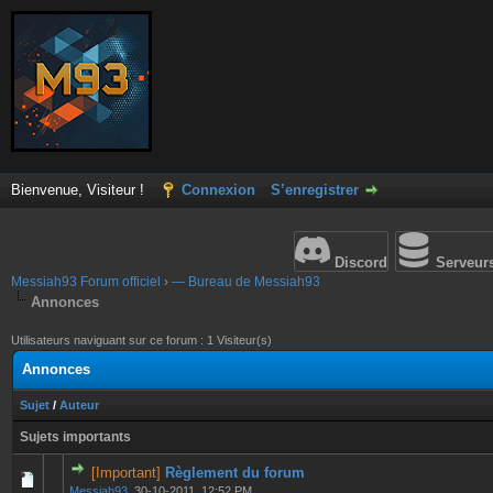
Bienvenue, Visiteur !
Connexion
S’enregistrer
Discord
Serveur
Messiah93 Forum officiel
›
— Bureau de Messiah93
Annonces
Utilisateurs naviguant sur ce forum : 1 Visiteur(s)
Annonces
Sujet
/
Auteur
Sujets importants
[Important]
Règlement du forum
0 Votes - 0 sur 5 en moyenne
1
2
3
4
5
Messiah93
,
30-10-2011, 12:52 PM