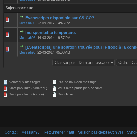
Sujets normaux
Eventscripts disponible sur CS:GO?
0 Votes - 0 sur 5 en moyenne
1
2
3
4
5
Messiah93
,
22-09-2012, 14:46 PM
Indisponibilité temporaire.
0 Votes - 0 sur 5 en moyenne
1
2
3
4
5
Messiah93
,
14-03-2014, 19:57 PM
[Eventscripts] Une solution trouvée pour le flood à la con
0 Votes - 0 sur 5 en moyenne
1
2
3
4
5
Messiah93
,
22-03-2014, 05:08 AM
Nouveaux messages
Pas de nouveau message
Sujet populaire (Nouveau)
Vous avez participé à ce sujet
Sujet populaire (Ancien)
Sujet fermé
Contact
Messiah93
Retourner en haut
Version bas-débit (Archivé)
Syndi