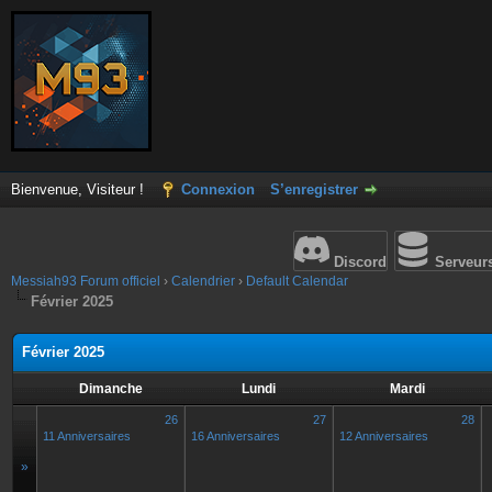
Bienvenue, Visiteur !
Connexion
S’enregistrer
Discord
Serveur
Messiah93 Forum officiel
›
Calendrier
›
Default Calendar
Février 2025
Février 2025
Dimanche
Lundi
Mardi
26
27
28
11 Anniversaires
16 Anniversaires
12 Anniversaires
»