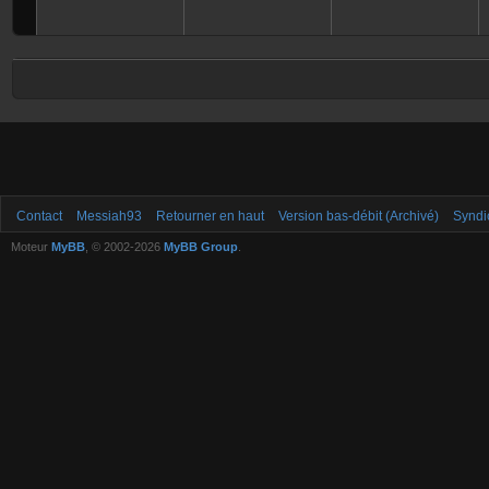
Contact
Messiah93
Retourner en haut
Version bas-débit (Archivé)
Syndi
Moteur
MyBB
, © 2002-2026
MyBB Group
.