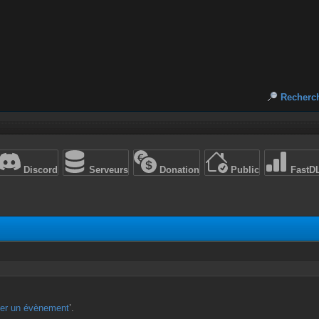
Recherc
Discord
Serveurs
Donation
Public
FastD
ter un évènement
’.