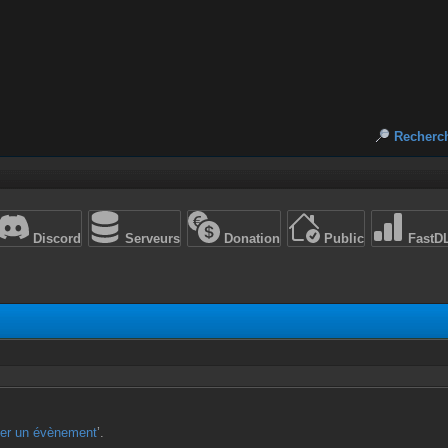
Recherc
Discord
Serveurs
Donation
Public
FastD
ter un évènement
’.