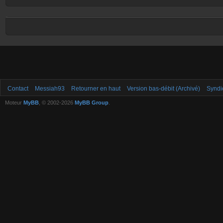
Contact
Messiah93
Retourner en haut
Version bas-débit (Archivé)
Syndi
Moteur
MyBB
, © 2002-2026
MyBB Group
.