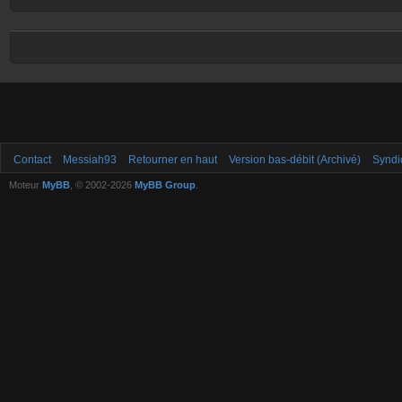
Contact
Messiah93
Retourner en haut
Version bas-débit (Archivé)
Syndi
Moteur
MyBB
, © 2002-2026
MyBB Group
.