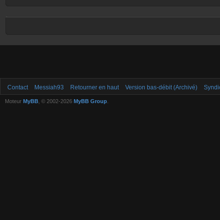
Contact
Messiah93
Retourner en haut
Version bas-débit (Archivé)
Syndi
Moteur
MyBB
, © 2002-2026
MyBB Group
.