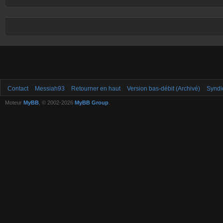
Contact
Messiah93
Retourner en haut
Version bas-débit (Archivé)
Syndi
Moteur
MyBB
, © 2002-2026
MyBB Group
.