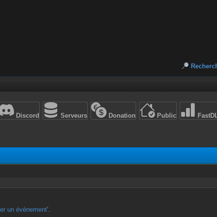
Recherc
Discord
Serveurs
Donation
Public
FastD
ter un évènement
’.