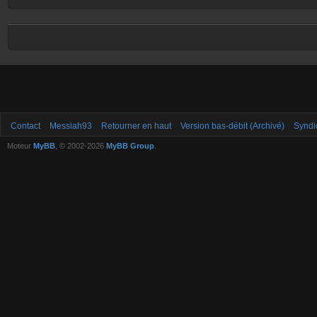
Contact
Messiah93
Retourner en haut
Version bas-débit (Archivé)
Syndi
Moteur
MyBB
, © 2002-2026
MyBB Group
.