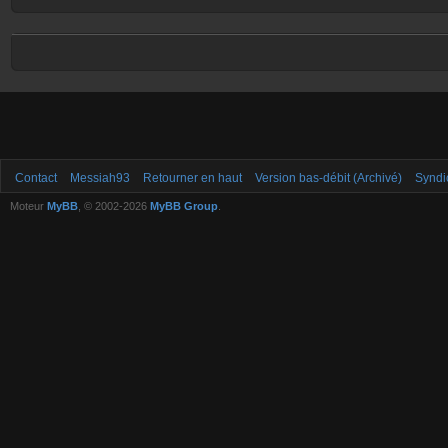
Contact
Messiah93
Retourner en haut
Version bas-débit (Archivé)
Syndi
Moteur
MyBB
, © 2002-2026
MyBB Group
.