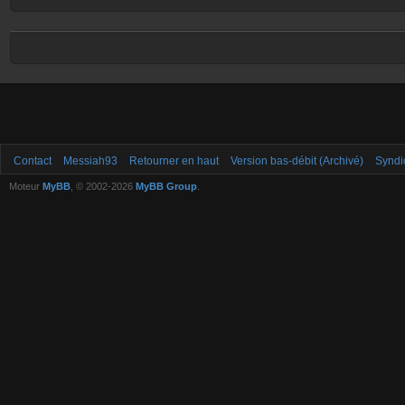
Contact
Messiah93
Retourner en haut
Version bas-débit (Archivé)
Syndi
Moteur
MyBB
, © 2002-2026
MyBB Group
.