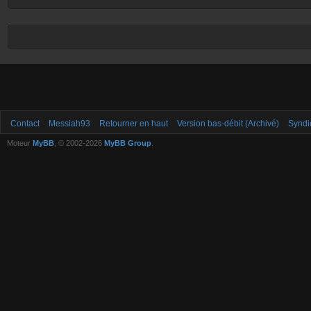
Contact
Messiah93
Retourner en haut
Version bas-débit (Archivé)
Syndi
Moteur
MyBB
, © 2002-2026
MyBB Group
.