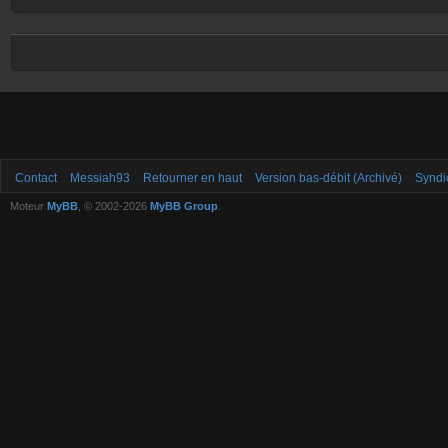
Contact
Messiah93
Retourner en haut
Version bas-débit (Archivé)
Syndi
Moteur
MyBB
, © 2002-2026
MyBB Group
.