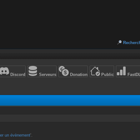
Recherc
Discord
Serveurs
Donation
Public
FastD
ter un évènement
’.