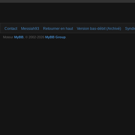
Contact
Messiah93
Retourner en haut
Version bas-débit (Archivé)
Syndi
Moteur
MyBB
, © 2002-2026
MyBB Group
.