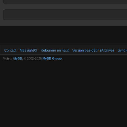
Contact
Messiah93
Retourner en haut
Version bas-débit (Archivé)
Syndi
Moteur
MyBB
, © 2002-2026
MyBB Group
.