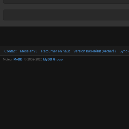
Contact
Messiah93
Retourner en haut
Version bas-débit (Archivé)
Syndi
Moteur
MyBB
, © 2002-2026
MyBB Group
.