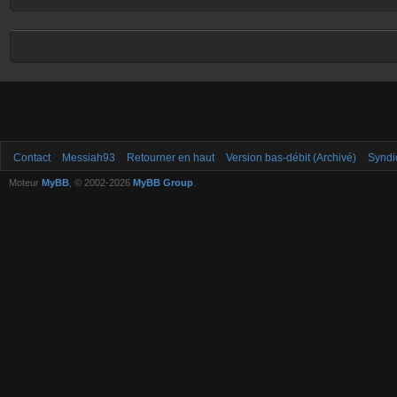
Contact
Messiah93
Retourner en haut
Version bas-débit (Archivé)
Syndi
Moteur
MyBB
, © 2002-2026
MyBB Group
.