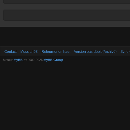
Contact
Messiah93
Retourner en haut
Version bas-débit (Archivé)
Syndi
Moteur
MyBB
, © 2002-2026
MyBB Group
.