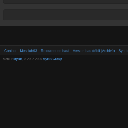
Contact
Messiah93
Retourner en haut
Version bas-débit (Archivé)
Syndi
Moteur
MyBB
, © 2002-2026
MyBB Group
.