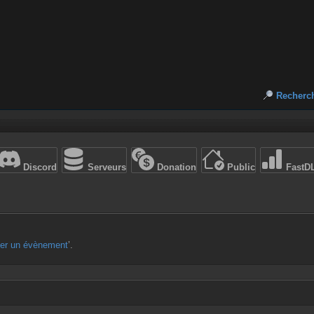
Recherc
Discord
Serveurs
Donation
Public
FastD
ter un évènement
’.