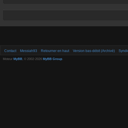
Contact
Messiah93
Retourner en haut
Version bas-débit (Archivé)
Syndi
Moteur
MyBB
, © 2002-2026
MyBB Group
.