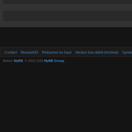
Contact
Messiah93
Retourner en haut
Version bas-débit (Archivé)
Syndi
Moteur
MyBB
, © 2002-2026
MyBB Group
.