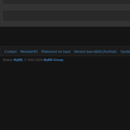
Contact
Messiah93
Retourner en haut
Version bas-débit (Archivé)
Syndi
Moteur
MyBB
, © 2002-2026
MyBB Group
.