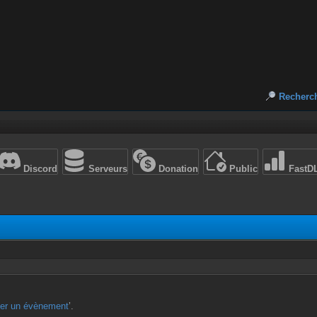
Recherc
Discord
Serveurs
Donation
Public
FastD
ter un évènement
’.