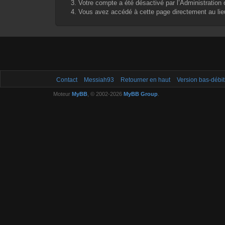
Votre compte a été désactivé par l’Administration o
Vous avez accédé à cette page directement au lieu 
Contact
Messiah93
Retourner en haut
Version bas-débit
Moteur
MyBB
, © 2002-2026
MyBB Group
.