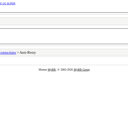
t ce script
ventscripts
> Anti-Retry
Moteur
MyBB
, © 2002-2026
MyBB Group