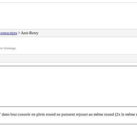
ventscripts
> Anti-Retry
on formatage.
ry" dans leur console en plein round ne puissent rejouer au même round (2x le même 