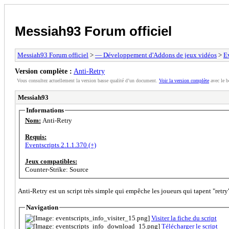
Messiah93 Forum officiel
Messiah93 Forum officiel
>
— Développement d'Addons de jeux vidéos
>
E
Version complète :
Anti-Retry
Vous consultez actuellement la version basse qualité d’un document.
Voir la version complète
avec le b
Messiah93
Informations
Nom:
Anti-Retry
Requis:
Eventscripts 2.1.1.370 (+)
Jeux compatibles:
Counter-Strike: Source
Anti-Retry est un script très simple qui empêche les joueurs qui tapent "ret
Navigation
Visiter la fiche du script
Télécharger le script