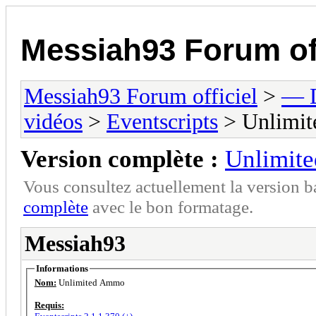
Messiah93 Forum off
Messiah93 Forum officiel
>
— D
vidéos
>
Eventscripts
> Unlimi
Version complète :
Unlimit
Vous consultez actuellement la version 
complète
avec le bon formatage.
Messiah93
Informations
Nom:
Unlimited Ammo
Requis: