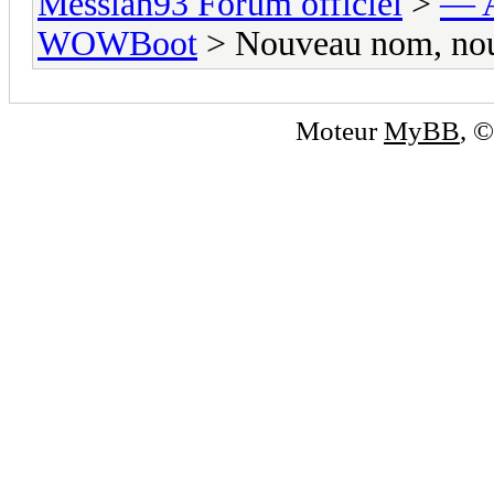
Messiah93 Forum officiel
>
— A
WOWBoot
> Nouveau nom, nou
Moteur
MyBB
, 